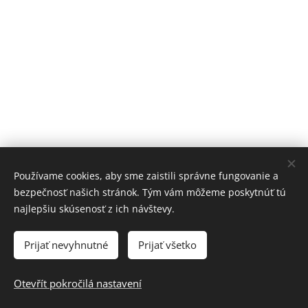
Používame cookies, aby sme zaistili správne fungovanie a
bezpečnosť našich stránok. Tým vám môžeme poskytnúť tú
najlepšiu skúsenosť z ich návštevy.
Prijať nevyhnutné
Prijať všetko
www.brusenieparkiet.com
Otevřít pokročilá nastavení
EURO-MONT 1998-2024
Cookies